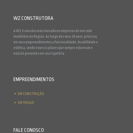
WZ CONSTRUTORA
A WZ é uma das mais inovadoras empresas do mercado
imobiliário da Região. Ao longo dos seus 28 anos, priorizou
em seus empreendimentos a funcionalidade, durabilidade e
estética, sendo esses os pilares que sempre estiveram e
estarão presentes em sua trajetória.
EMPREENDIMENTOS
EM CONSTRUÇÃO
ENTREGUE
FALE CONOSCO